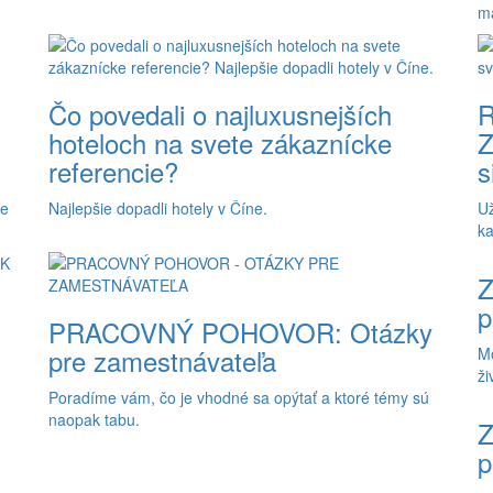
ma
Čo povedali o najluxusnejších
hoteloch na svete zákaznícke
Z
referencie?
s
je
Najlepšie dopadli hotely v Číne.
Už
ka
Z
p
PRACOVNÝ POHOVOR: Otázky
pre zamestnávateľa
Mo
ži
Poradíme vám, čo je vhodné sa opýtať a ktoré témy sú
naopak tabu.
Z
p