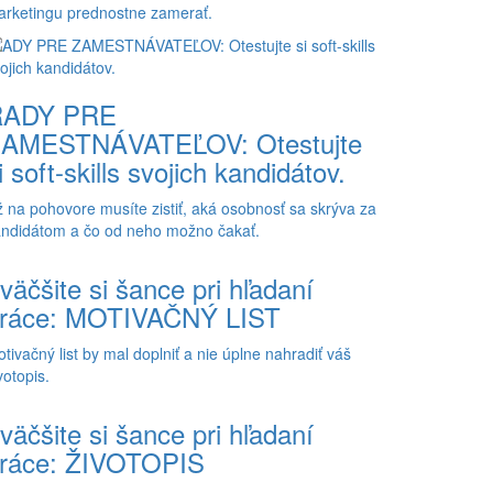
rketingu prednostne zamerať.
RADY PRE
AMESTNÁVATEĽOV: Otestujte
i soft-skills svojich kandidátov.
 na pohovore musíte zistiť, aká osobnosť sa skrýva za
ndidátom a čo od neho možno čakať.
väčšite si šance pri hľadaní
ráce: MOTIVAČNÝ LIST
tivačný list by mal doplniť a nie úplne nahradiť váš
votopis.
väčšite si šance pri hľadaní
ráce: ŽIVOTOPIS