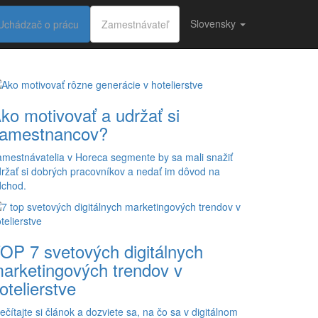
Slovensky
Uchádzač o prácu
Zamestnávateľ
ko motivovať a udržať si
amestnancov?
mestnávatelia v Horeca segmente by sa mali snažiť
ržať si dobrých pracovníkov a nedať im dôvod na
dchod.
OP 7 svetových digitálnych
arketingových trendov v
otelierstve
ečítajte si článok a dozviete sa, na čo sa v digitálnom