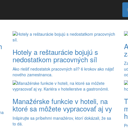
menu
h
A
Hotely a reštaurácie bojujú s
z
nedostatkom pracovných síl
Za
Ako riešiť nedostatok pracovných síl? 6 krokov ako nájsť
ud
nového zamestnanca.
o
Manažérske funkcie v hoteli, na
T
ktoré sa môžete vypracovať aj vy
m
na
h
Inšpirujte sa príbehmi manažérov, ktorí dokázali, že sa
to dá.
Pr