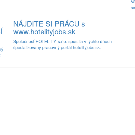
Vá
sa
NÁJDITE SI PRÁCU s
Í
www.hotelityjobs.sk
Spoločnosť HOTELITY, s.r.o. spustila v týchto dňoch
špecializovaný pracovný portál hotelityjobs.sk.
ký
.