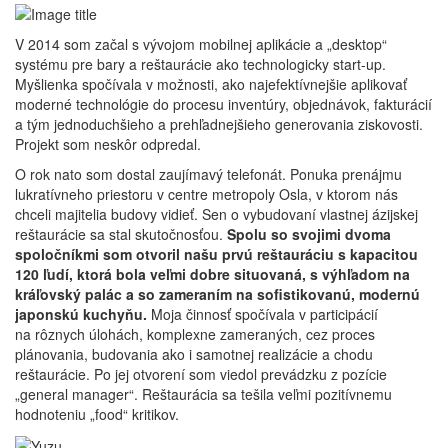
V 2014 som začal s vývojom mobilnej aplikácie a „desktop“
systému pre bary a reštaurácie ako technologicky start-up.
Myšlienka spočívala v možnosti, ako najefektívnejšie aplikovať
moderné technológie do procesu inventúry, objednávok, fakturácií
a tým jednoduchšieho a prehľadnejšieho generovania ziskovosti.
Projekt som neskôr odpredal.
O rok nato som dostal zaujímavý telefonát. Ponuka prenájmu
lukratívneho priestoru v centre metropoly Osla, v ktorom nás
chceli majitelia budovy vidieť. Sen o vybudovaní vlastnej ázijskej
reštaurácie sa stal skutočnosťou.
Spolu so svojimi dvoma
spoločníkmi som otvoril našu prvú reštauráciu s kapacitou
120 ľudí, ktorá bola veľmi dobre situovaná, s výhľadom na
kráľovský palác a so zameraním na sofistikovanú, modernú
japonskú kuchyňu.
Moja činnosť spočívala v participácií
na rôznych úlohách, komplexne zameraných, cez proces
plánovania, budovania ako i samotnej realizácie a chodu
reštaurácie. Po jej otvorení som viedol prevádzku z pozície
„general manager“. Reštaurácia sa tešila veľmi pozitívnemu
hodnoteniu „food“ kritikov.