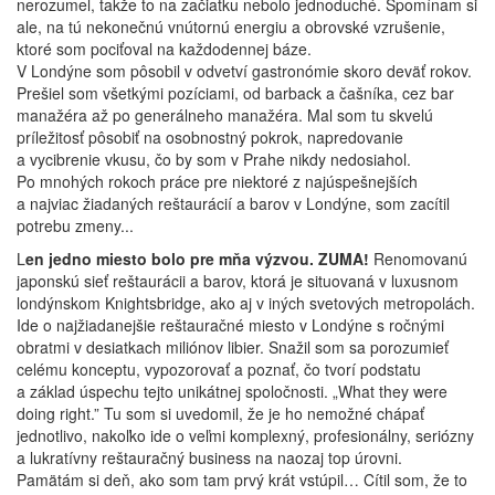
nerozumel, takže to na začiatku nebolo jednoduché. Spomínam si
ale, na tú nekonečnú vnútornú energiu a obrovské vzrušenie,
ktoré som pociťoval na každodennej báze.
V Londýne som pôsobil v odvetví gastronómie skoro deväť rokov.
Prešiel som všetkými pozíciami, od barback a čašníka, cez bar
manažéra až po generálneho manažéra. Mal som tu skvelú
príležitosť pôsobiť na osobnostný pokrok, napredovanie
a vycibrenie vkusu, čo by som v Prahe nikdy nedosiahol.
Po mnohých rokoch práce pre niektoré z najúspešnejších
a najviac žiadaných reštaurácií a barov v Londýne, som zacítil
potrebu zmeny...
L
en jedno miesto bolo pre mňa výzvou. ZUMA!
Renomovanú
japonskú sieť reštaurácii a barov, ktorá je situovaná v luxusnom
londýnskom Knightsbridge, ako aj v iných svetových metropolách.
Ide o najžiadanejšie reštauračné miesto v Londýne s ročnými
obratmi v desiatkach miliónov libier. Snažil som sa porozumieť
celému konceptu, vypozorovať a poznať, čo tvorí podstatu
a základ úspechu tejto unikátnej spoločnosti. „What they were
doing right.” Tu som si uvedomil, že je ho nemožné chápať
jednotlivo, nakoľko ide o veľmi komplexný, profesionálny, seriózny
a lukratívny reštauračný business na naozaj top úrovni.
Pamätám si deň, ako som tam prvý krát vstúpil… Cítil som, že to