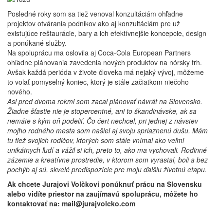
Posledné roky som sa tiež venoval konzultáciám ohľadne
projektov otvárania podnikov ako aj konzultáciám pre už
existujúce reštaurácie, bary a ich efektívnejšie koncepcie, design
a ponúkané služby.
Na spoluprácu ma oslovila aj Coca-Cola European Partners
ohľadne plánovania zavedenia nových produktov na nórsky trh.
Avšak každá perióda v živote človeka má nejaký vývoj, môžeme
to volať pomyselný koniec, ktorý je stále začiatkom niečoho
nového.
Asi pred dvoma rokmi som zacal plánovať návrát na Slovensko.
Žiadne šťastie nie je stopercentné, ani to škandinávske, ak sa
nemáte s kým oň podeliť. Čo čert nechcel, pri jednej z návstev
mojho rodného mesta som našiel aj svoju spriaznenú dušu. Mám
tu tiež svojich rodičov, ktorých som stále vnímal ako veľmi
unikátnych ľudí a vážil si ich, preto to, ako ma vychovali. Rodinné
zázemie a kreatívne prostredie, v ktorom som vyrastal, boli a bez
pochýb aj sú, skvelé predispozície pre moju ďalšiu životnú etapu.
Ak chcete Jurajovi Volčkovi ponúknuť prácu na Slovensku
alebo vidíte priestor na zaujímavú spoluprácu, môžete ho
kontaktovať na: mail@jurajvolcko.com