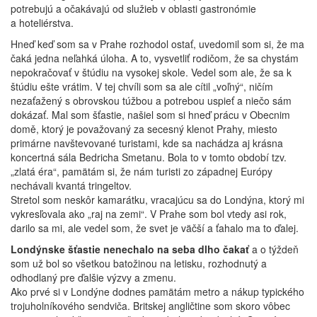
potrebujú a očakávajú od služieb v oblasti gastronómie
a hoteliérstva.
Hneď keď som sa v Prahe rozhodol ostať, uvedomil som si, že ma
čaká jedna neľahká úloha. A to, vysvetliť rodičom, že sa chystám
nepokračovať v štúdiu na vysokej skole. Vedel som ale, že sa k
štúdiu ešte vrátim. V tej chvíli som sa ale cítil „voľný“, ničím
nezaťažený s obrovskou túžbou a potrebou uspieť a niečo sám
dokázať. Mal som šťastie, našiel som si hneď prácu v Obecnim
domě, ktorý je považovaný za secesný klenot Prahy, miesto
primárne navštevované turistami, kde sa nachádza aj krásna
koncertná sála Bedricha Smetanu. Bola to v tomto období tzv.
„zlatá éra“, pamätám si, že nám turisti zo západnej Európy
nechávali kvantá tringeltov.
Stretol som neskôr kamarátku, vracajúcu sa do Londýna, ktorý mi
vykresľovala ako „raj na zemi“. V Prahe som bol vtedy asi rok,
darilo sa mi, ale vedel som, že svet je väčší a ťahalo ma to ďalej.
Londýnske šťastie nenechalo na seba dlho čakať
a o týždeň
som už bol so všetkou batožinou na letisku, rozhodnutý a
odhodlaný pre ďalšie výzvy a zmenu.
Ako prvé si v Londýne dodnes pamätám metro a nákup typického
trojuholníkového sendviča. Britskej angličtine som skoro vôbec