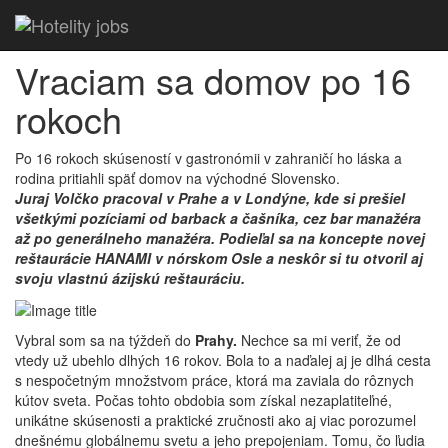
Vraciam sa domov po 16
rokoch
Po 16 rokoch skúseností v gastronómii v zahraničí ho láska a
rodina pritiahli späť domov na východné Slovensko.
Juraj Volčko pracoval v Prahe a v Londýne, kde si prešiel
všetkými pozíciami od barback a čašníka, cez bar manažéra
až po generálneho manažéra. Podieľal sa na koncepte novej
reštaurácie HANAMI v nórskom Osle a neskôr si tu otvoril aj
svoju vlastnú ázijskú reštauráciu.
Vybral som sa na týždeň do
Prahy.
Nechce sa mi veriť, že od
vtedy už ubehlo dlhých 16 rokov. Bola to a naďalej aj je dlhá cesta
s nespočetným množstvom práce, ktorá ma zaviala do rôznych
kútov sveta. Počas tohto obdobia som získal nezaplatiteľné,
unikátne skúsenosti a praktické zručnosti ako aj viac porozumel
dnešnému globálnemu svetu a jeho prepojeniam. Tomu, čo ľudia