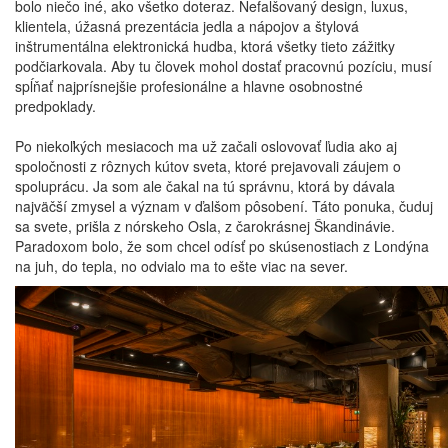
bolo niečo iné, ako všetko doteraz. Nefalšovaný design, luxus,
klientela, úžasná prezentácia jedla a nápojov a štylová
inštrumentálna elektronická hudba, ktorá všetky tieto zážitky
podčiarkovala. Aby tu človek mohol dostať pracovnú pozíciu, musí
spĺňať najprísnejšie profesionálne a hlavne osobnostné
predpoklady.
Po niekoľkých mesiacoch ma už začali oslovovať ľudia ako aj
spoločnosti z rôznych kútov sveta, ktoré prejavovali záujem o
spoluprácu. Ja som ale čakal na tú správnu, ktorá by dávala
najväčší zmysel a význam v ďalšom pôsobení. Táto ponuka, čuduj
sa svete, prišla z nórskeho Osla, z čarokrásnej Škandinávie.
Paradoxom bolo, že som chcel odísť po skúsenostiach z Londýna
na juh, do tepla, no odvialo ma to ešte viac na sever.