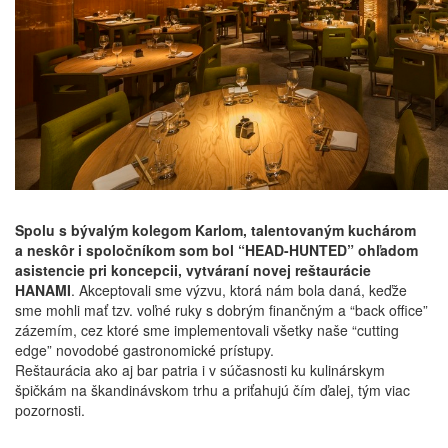
Spolu s bývalým kolegom Karlom, talentovaným kuchárom
a neskôr i spoločníkom som bol “HEAD-HUNTED” ohľadom
asistencie pri koncepcii, vytváraní novej reštaurácie
HANAMI
. Akceptovali sme výzvu, ktorá nám bola daná, keďže
sme mohli mať tzv. voľné ruky s dobrým finančným a “back office”
zázemím, cez ktoré sme implementovali všetky naše “cutting
edge” novodobé gastronomické prístupy.
Reštaurácia ako aj bar patria i v súčasnosti ku kulinárskym
špičkám na škandinávskom trhu a priťahujú čím ďalej, tým viac
pozornosti.